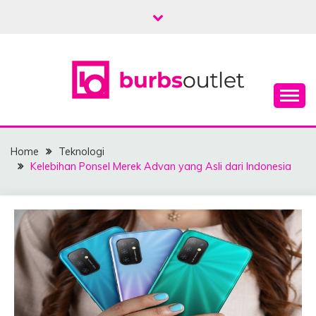
Skip
to
content
Berita Terkini dan Terlengkap
BURBSOULETNIKE
Home
Teknologi
Kelebihan Ponsel Merek Advan yang Asli dari Indonesia