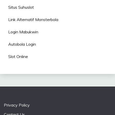
Situs Suhuslot
Link Alternatif Monsterbola
Login Mabukwin
Autobola Login
Slot Online
Privacy Policy
Contact Us