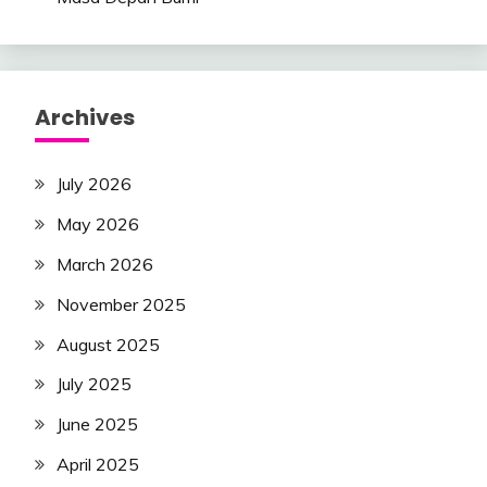
Archives
July 2026
May 2026
March 2026
November 2025
August 2025
July 2025
June 2025
April 2025