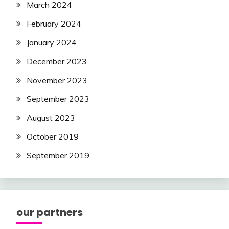
March 2024
February 2024
January 2024
December 2023
November 2023
September 2023
August 2023
October 2019
September 2019
our partners