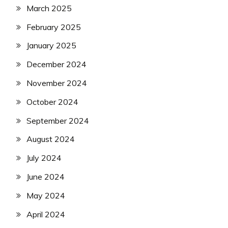
March 2025
February 2025
January 2025
December 2024
November 2024
October 2024
September 2024
August 2024
July 2024
June 2024
May 2024
April 2024