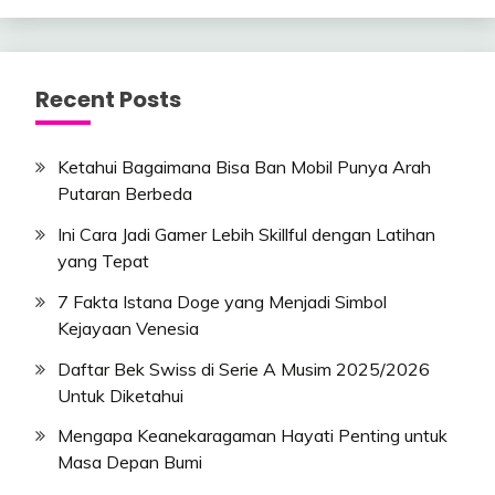
Recent Posts
Ketahui Bagaimana Bisa Ban Mobil Punya Arah
Putaran Berbeda
Ini Cara Jadi Gamer Lebih Skillful dengan Latihan
yang Tepat
7 Fakta Istana Doge yang Menjadi Simbol
Kejayaan Venesia
Daftar Bek Swiss di Serie A Musim 2025/2026
Untuk Diketahui
Mengapa Keanekaragaman Hayati Penting untuk
Masa Depan Bumi