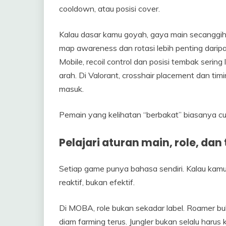
cooldown, atau posisi cover.
Kalau dasar kamu goyah, gaya main secanggih
map awareness dan rotasi lebih penting darip
Mobile, recoil control dan posisi tembak seri
arah. Di Valorant, crosshair placement dan tim
masuk.
Pemain yang kelihatan “berbakat” biasanya cuma
Pelajari aturan main, role, da
Setiap game punya bahasa sendiri. Kalau kamu
reaktif, bukan efektif.
Di MOBA, role bukan sekadar label. Roamer buk
diam farming terus. Jungler bukan selalu harus kil