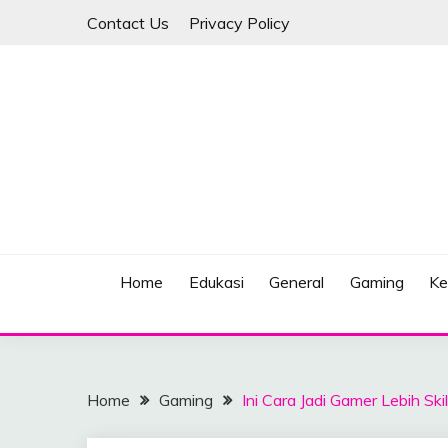
Skip
Contact Us
Privacy Policy
to
content
Berita Terkini dan Terlengkap
BURBSOULETNIKE
Home
Edukasi
General
Gaming
Ke
Home
Gaming
Ini Cara Jadi Gamer Lebih Sk