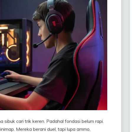
sibuk cari trik keren. Padahal fondasi belum rapi.
minimap. Mereka berani duel, tapi lupa ammo,