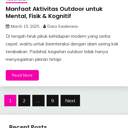
Manfaat Aktivitas Outdoor untuk
Mental, Fisik & Kognitif
March 15, 2025
Dara Sasikirana
Di tengah hiruk pikuk kehidupan modern yang serba
cepat, waktu untuk berinteraksi dengan alam sering kali
terabaikan. Padahal, kegiatan outdoor tidak hanya
menyegarkan pikiran tetapi
Read More
Posts
1
2
…
9
Next
pagination
Recent Posts