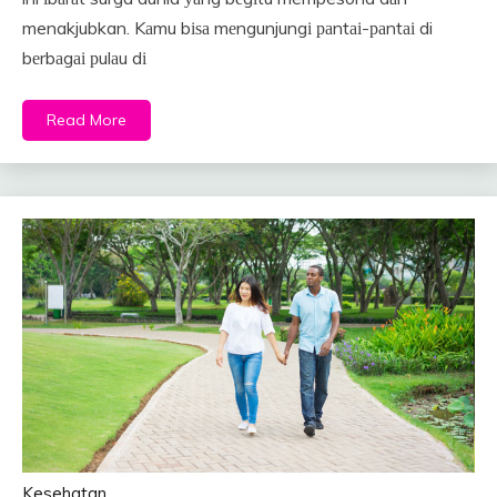
menakjubkan. Kаmu bіѕа mеngunjungі раntаі-раntаі di
bеrbаgаі рulаu dі
Read More
Kesehatan