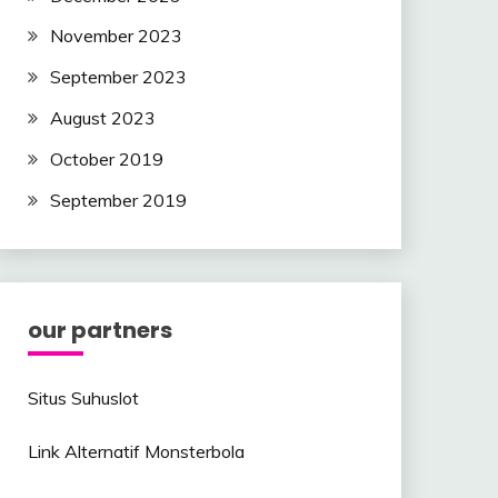
November 2023
September 2023
August 2023
October 2019
September 2019
our partners
Situs Suhuslot
Link Alternatif Monsterbola