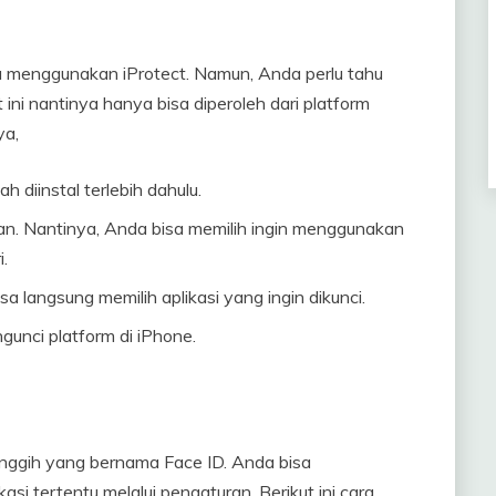
tu menggunakan iProtect. Namun, Anda perlu tahu
ct ini nantinya hanya bisa diperoleh dari platform
ya,
h diinstal terlebih dahulu.
nakan. Nantinya, Anda bisa memilih ingin menggunakan
i.
a langsung memilih aplikasi yang ingin dikunci.
gunci platform di iPhone.
canggih yang bernama Face ID. Anda bisa
si tertentu melalui pengaturan. Berikut ini cara