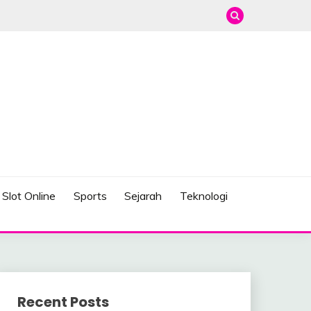
Slot Online
Sports
Sejarah
Teknologi
Recent Posts