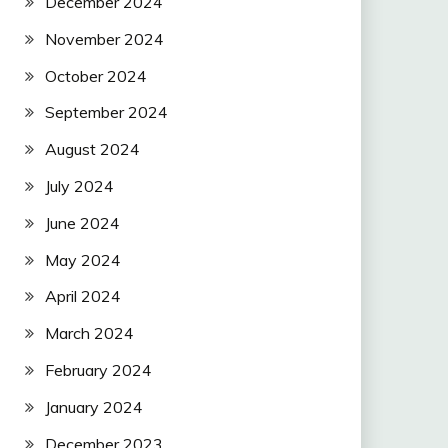
December 2024
November 2024
October 2024
September 2024
August 2024
July 2024
June 2024
May 2024
April 2024
March 2024
February 2024
January 2024
December 2023