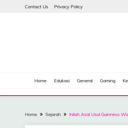
Skip
Contact Us
Privacy Policy
to
content
Berita Terkini dan Terlengkap
BURBSOULETNIKE
Home
Edukasi
General
Gaming
Ke
Home
Sejarah
Inilah Asal Usul Guinness W