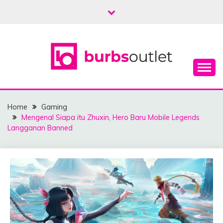
Skip
to
content
Berita Terkini dan Terlengkap
BURBSOULETNIKE
Home
Gaming
Mengenal Siapa itu Zhuxin, Hero Baru Mobile Legends
Langganan Banned