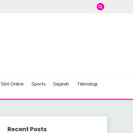
Slot Online
Sports
Sejarah
Teknologi
Recent Posts