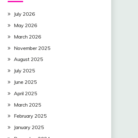
July 2026
May 2026
March 2026
November 2025
August 2025
July 2025
June 2025
April 2025
March 2025
February 2025
January 2025