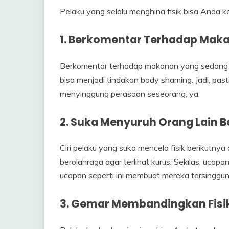
Pelaku yang selalu menghina fisik bisa Anda keta
1.
Berkomentar Terhadap Mak
Berkomentar terhadap makanan yang sedang d
bisa menjadi tindakan body shaming. Jadi, past
menyinggung perasaan seseorang, ya.
2.
Suka Menyuruh Orang Lain B
Ciri pelaku yang suka mencela fisik berikutn
berolahraga agar terlihat kurus. Sekilas, ucap
ucapan seperti ini membuat mereka tersingg
3.
Gemar Membandingkan Fisik