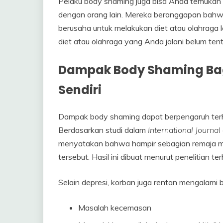
Pelaku body shaming juga bisa Anda temukan 
dengan orang lain. Mereka beranggapan bahwa f
berusaha untuk melakukan diet atau olahraga leb
diet atau olahraga yang Anda jalani belum tent
Dampak Body Shaming Bagi
Sendiri
Dampak body shaming dapat berpengaruh terhad
Berdasarkan studi dalam
International Journal
menyatakan bahwa hampir sebagian remaja men
tersebut. Hasil ini dibuat menurut penelitian 
Selain depresi, korban juga rentan mengalami b
Masalah kecemasan