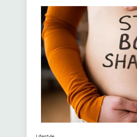
Lifestyle