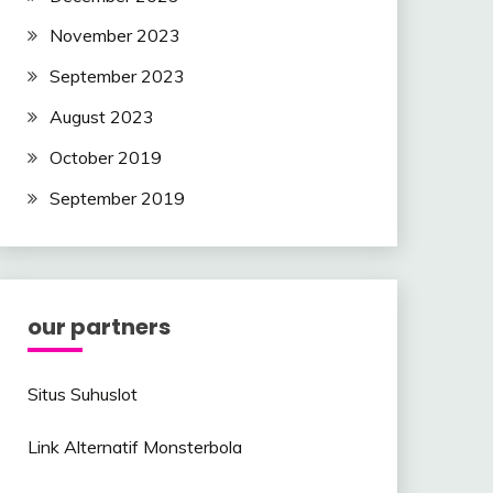
November 2023
September 2023
August 2023
October 2019
September 2019
our partners
Situs Suhuslot
Link Alternatif Monsterbola