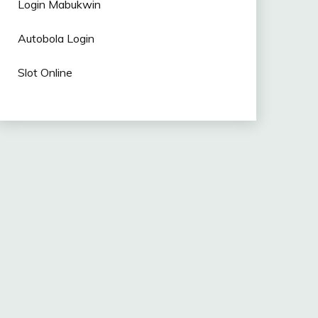
Login Mabukwin
Autobola Login
Slot Online