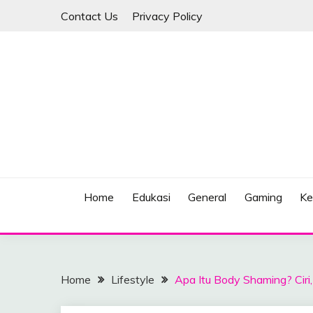
Skip
Contact Us
Privacy Policy
to
content
Berita Terkini dan Terlengkap
BURBSOULETNIKE
Home
Edukasi
General
Gaming
Ke
Home
Lifestyle
Apa Itu Body Shaming? Ciri