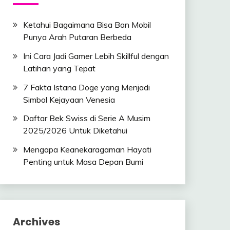
Ketahui Bagaimana Bisa Ban Mobil
Punya Arah Putaran Berbeda
Ini Cara Jadi Gamer Lebih Skillful dengan
Latihan yang Tepat
7 Fakta Istana Doge yang Menjadi
Simbol Kejayaan Venesia
Daftar Bek Swiss di Serie A Musim
2025/2026 Untuk Diketahui
Mengapa Keanekaragaman Hayati
Penting untuk Masa Depan Bumi
Archives