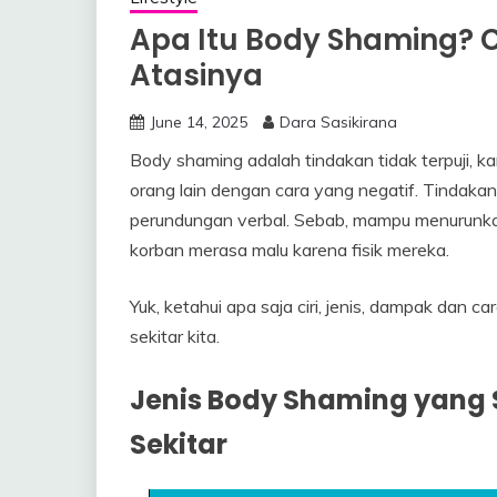
Apa Itu Body Shaming? Ci
Atasinya
June 14, 2025
Dara Sasikirana
Body shaming adalah tindakan tidak terpuji, k
orang lain dengan cara yang negatif. Tindakan 
perundungan verbal. Sebab, mampu menurunka
korban merasa malu karena fisik mereka.
Yuk, ketahui apa saja ciri, jenis, dampak dan c
sekitar kita.
Jenis Body Shaming yang S
Sekitar