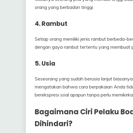
orang yang berbadan tinggi.
4.
Rambut
Setiap orang memiliki jenis rambut berbeda-bed
dengan gaya rambut tertentu yang membuat pem
5.
Usia
Seseorang yang sudah berusia lanjut biasanya
mengatakan bahwa cara berpakaian Anda tida
berekspresi soal apapun tanpa perlu memikirkan
Bagaimana Ciri Pelaku Bo
Dihindari?