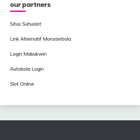
our partners
Situs Suhuslot
Link Alternatif Monsterbola
Login Mabukwin
Autobola Login
Slot Online