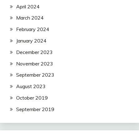
April 2024
March 2024
February 2024
January 2024
December 2023
November 2023
September 2023
August 2023
October 2019
September 2019