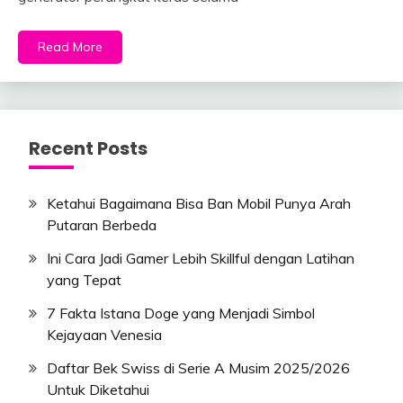
Read More
Recent Posts
Ketahui Bagaimana Bisa Ban Mobil Punya Arah
Putaran Berbeda
Ini Cara Jadi Gamer Lebih Skillful dengan Latihan
yang Tepat
7 Fakta Istana Doge yang Menjadi Simbol
Kejayaan Venesia
Daftar Bek Swiss di Serie A Musim 2025/2026
Untuk Diketahui