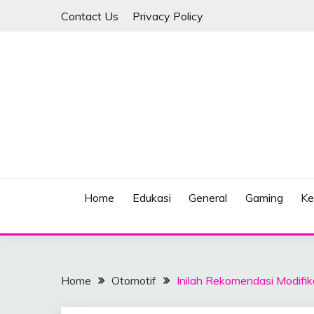
Skip
Contact Us
Privacy Policy
to
content
Berita Terkini dan Terlengkap
BURBSOULETNIKE
Home
Edukasi
General
Gaming
Ke
Home
Otomotif
Inilah Rekomendasi Modifika